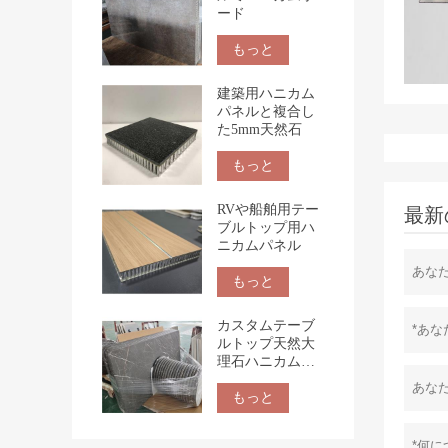
ード
もっと
建築用ハニカム
パネルと複合し
た5mm天然石
もっと
RVや船舶用テー
最新
ブルトップ用ハ
ニカムパネル
もっと
カスタムテーブ
ルトップ天然大
理石ハニカムテ
ーブルトップカ
ウンタートップ
もっと