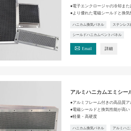
●電子エンクロージャの冷却また
●より優れた電磁シールドと換気
ハニカム換気パネル
ステンレス
シールドハニカムベントパネル

Email
詳細
アルミハニカムエミシー
●アルミフレーム付きの高品質ア
●電磁シールドと換気性能が高い
●軽量・高硬度
ハニカム換気パネル
アルミハニ