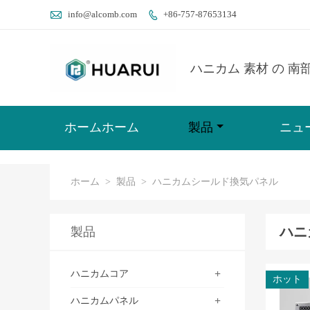

info@alcomb.com
+86-757-87653134

ハニカム 素材 の 南
ホームホーム
製品
ニュ
ホーム
>
製品
>
ハニカムシールド換気パネル
ハニ
製品
+
ハニカムコア
ホット
+
ハニカムパネル