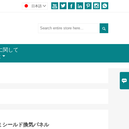







日本語


に関して
は

ミシールド換気パネル