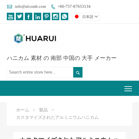

info@alcomb.com
+86-757-87653134








日本語

ハニカム 素材 の 南部 中国の 大手 メーカー

Tog
ホーム
>
製品
>
カスタマイズされたアルミニウムハニカム