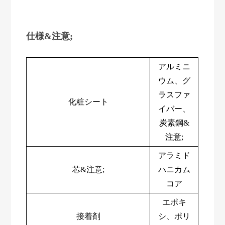
仕様&注意;
アルミニ
ウム、グ
ラスファ
化粧シート
イバー、
炭素鋼&
注意;
アラミド
芯&注意;
ハニカム
コア
エポキ
接着剤
シ、ポリ