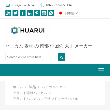

info@alcomb.com
+86-757-87653134








日本語

ハニカム 素材 の 南部 中国の 大手 メーカー

Tog
ホーム
>
製品
>
ハニカムコア
>
アラミド繊維ハニカム
>
アラミドハニカムコアサンドイッチパネル