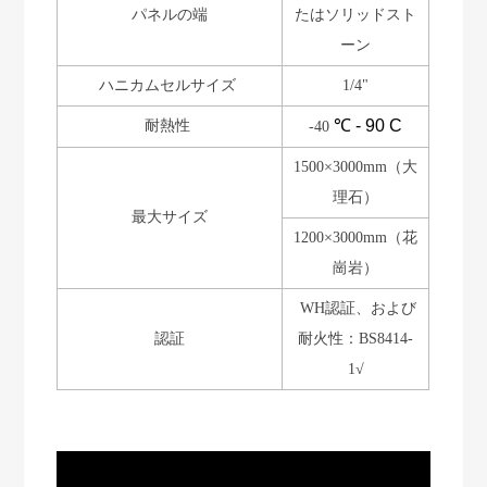
パネルの端
たはソリッドスト
ーン
ハニカムセルサイズ
1/4"
℃ - 90
C
耐熱性
-40
1500×3000mm（大
理石）
最大サイズ
1200×3000mm（花
崗岩）
WH認証、および
認証
耐火性：BS8414-
1√