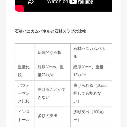
石材ハニカムパネルと石材スラブの比較
石材ハニカムパネ
伝統的な石板
ル
重量比
総厚30mm、重
総厚20mm、重量
較
量75kg/㎡
15kg/㎡
パフォ
曲げられる（30mm
曲げることがで
ーマン
押しても割れな
きない
ス比較
い）
インス
少額支出（100元/
多額の支出
トール
㎡）