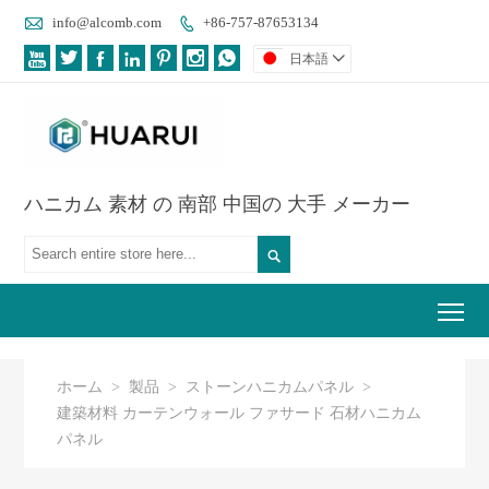

info@alcomb.com
+86-757-87653134








日本語

ハニカム 素材 の 南部 中国の 大手 メーカー

Tog
ホーム
>
製品
>
ストーンハニカムパネル
>
建築材料 カーテンウォール ファサード 石材ハニカム
パネル