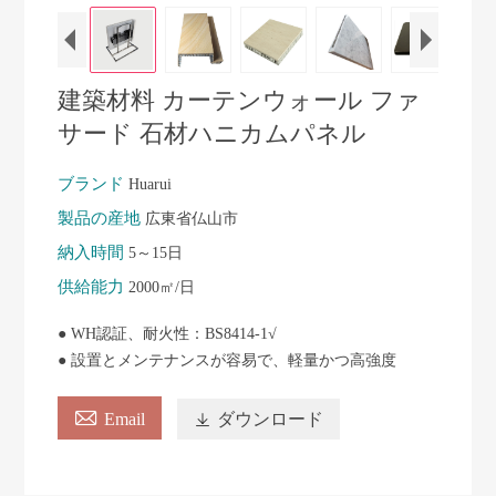
建築材料 カーテンウォール ファ
サード 石材ハニカムパネル
ブランド
Huarui
製品の産地
広東省仏山市
納入時間
5～15日
供給能力
2000㎡/日
● WH認証、耐火性：BS8414-1√
● 設置とメンテナンスが容易で、軽量かつ高強度

Email

ダウンロード